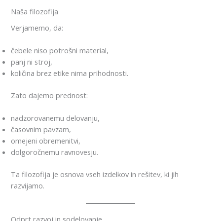
Naša filozofija
Verjamemo, da:
čebele niso potrošni material,
panj ni stroj,
količina brez etike nima prihodnosti.
Zato dajemo prednost:
nadzorovanemu delovanju,
časovnim pavzam,
omejeni obremenitvi,
dolgoročnemu ravnovesju.
Ta filozofija je osnova vseh izdelkov in rešitev, ki jih
razvijamo.
Odprt razvoj in sodelovanje