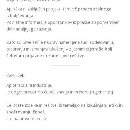
Apihiška ni zaključen projekt, temveč
proces stalnega
izboljševanja
.
Povratne informacije uporabnikov iz prakse so pomemben
del nadaljnjega razvoja.
Zato so prve serije naprav namenjene tudi sodelovanju,
testiranju in izmenjavi izkušenj – z jasnim ciljem:
še bolj
čebelam prijazne in zanesljive rešitve
.
Zaključek
Apiterapija ni industrija.
Je odgovornost do čebel, znanja in prihodnjih generacij.
Če iščete izdelke in rešitve, ki temeljijo na
izkušnjah, etiki in
spoštovanju čebel
,
ste na pravem mestu.