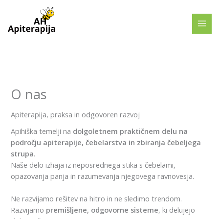
Skip
to
content
O nas
Apiterapija, praksa in odgovoren razvoj
Apihiška temelji na
dolgoletnem praktičnem delu na
področju apiterapije, čebelarstva in zbiranja čebeljega
strupa
.
Naše delo izhaja iz neposrednega stika s čebelami,
opazovanja panja in razumevanja njegovega ravnovesja.
Ne razvijamo rešitev na hitro in ne sledimo trendom.
Razvijamo
premišljene, odgovorne sisteme
, ki delujejo