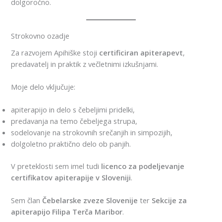
dolgoročno.
Strokovno ozadje
Za razvojem Apihiške stoji
certificiran apiterapevt
,
predavatelj in praktik z večletnimi izkušnjami.
Moje delo vključuje:
apiterapijo in delo s čebeljimi pridelki,
predavanja na temo čebeljega strupa,
sodelovanje na strokovnih srečanjih in simpozijih,
dolgoletno praktično delo ob panjih.
V preteklosti sem imel tudi
licenco za podeljevanje
certifikatov apiterapije v Sloveniji
.
Sem član
Čebelarske zveze Slovenije
ter
Sekcije za
apiterapijo Filipa Terča Maribor
.