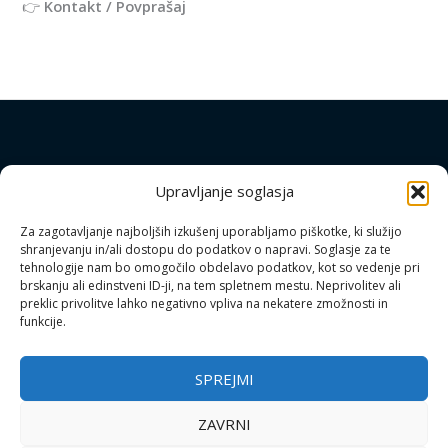
👉
Kontakt / Povprašaj
Upravljanje soglasja
Download mobilno aplikacijo
Za zagotavljanje najboljših izkušenj uporabljamo piškotke, ki služijo
V pripravi
shranjevanju in/ali dostopu do podatkov o napravi. Soglasje za te
tehnologije nam bo omogočilo obdelavo podatkov, kot so vedenje pri
brskanju ali edinstveni ID-ji, na tem spletnem mestu. Neprivolitev ali
preklic privolitve lahko negativno vpliva na nekatere zmožnosti in
funkcije.
SPREJMI
ZAVRNI
Copyright © 2026 | apihiska.com