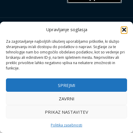
Upravljanje soglasja
Copyright © 2026 | apihiska.com
Za zagotavljanje najboljših izkušenj uporabljamo piškotke, ki služijo
shranjevanju in/ali dostopu do podatkov o napravi. Soglasje za te
tehnologije nam bo omogočilo obdelavo podatkov, kot so vedenje pri
brskanju ali edinstveni ID-ji, na tem spletnem mestu. Neprivolitev ali
preklic privolitve lahko negativno vpliva na nekatere zmožnosti in
funkcije.
SPREJMI
ZAVRNI
PRIKAZ NASTAVITEV
Politika zasebnosti