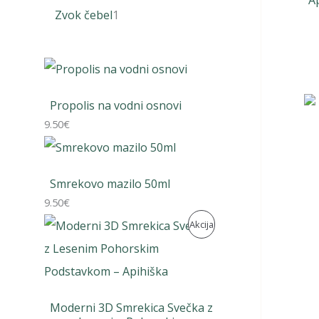
A
d
z
i
1
Zvok čebel
1
e
d
z
i
l
e
d
z
k
l
e
d
o
k
l
e
Propolis na vodni osnovi
v
o
k
9.50
€
l
v
o
e
v
k
Smrekovo mazilo 50ml
9.50
€
I
Akcija
Z
D
E
Moderni 3D Smrekica Svečka z