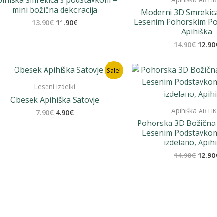
pihiška smrekica s podstavkom –
mini božična dekoracija
Moderni 3D Smrekica
Lesenim Pohorskim P
Izvirna
Trenutna
13.90
€
11.90
€
cena
cena
Apihiška
je
je:
Izvir
14.90
€
12.90
bila:
11.90€.
cena
13.90€.
je
bila:
Sale!
14.90
Leseni izdelki
Obesek Apihiška Satovje
Apihiška ARTIK
Izvirna
Trenutna
7.90
€
4.90
€
cena
cena
Pohorska 3D Božična 
je
je:
Lesenim Podstavko
bila:
4.90€.
izdelano, Apih
7.90€.
Izvir
14.90
€
12.90
cena
je
bila:
14.90