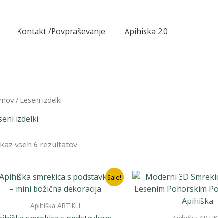
Kontakt /Povpraševanje
Apihiska 2.0
mov
/ Leseni izdelki
seni izdelki
ikaz vseh 6 rezultatov
Sale!
Apihiška ARTIKLI
Apihiška ARTIK