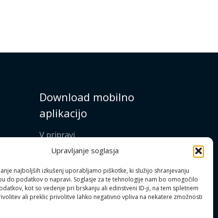
Download mobilno
aplikacijo
V pripravi
Upravljanje soglasja
anje najboljših izkušenj uporabljamo piškotke, ki služijo shranjevanju
opu do podatkov o napravi. Soglasje za te tehnologije nam bo omogočilo
atkov, kot so vedenje pri brskanju ali edinstveni ID-ji, na tem spletnem
volitev ali preklic privolitve lahko negativno vpliva na nekatere zmožnosti