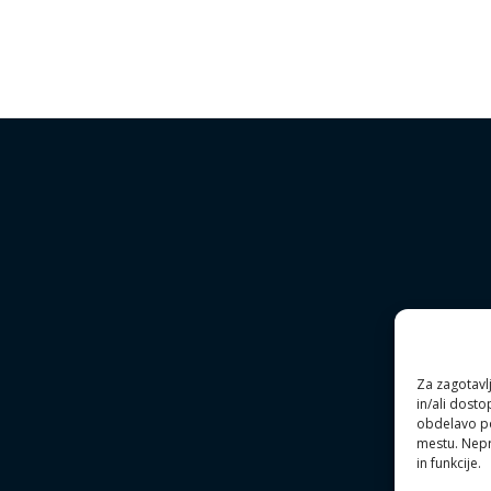
Za zagotavlj
in/ali dost
obdelavo pod
mestu. Nepri
in funkcije.