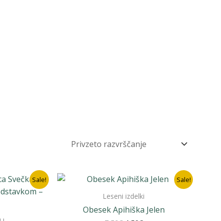
Sale!
Sale!
Leseni izdelki
Obesek Apihiška Jelen
LI