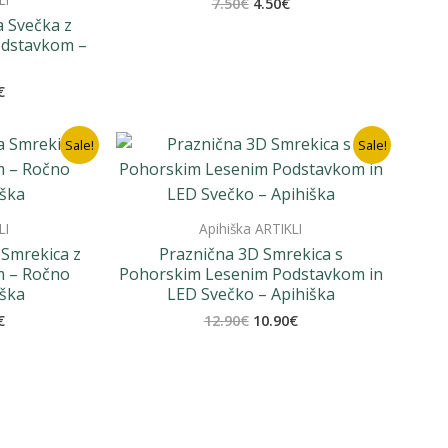
Izvirna
Trenutna
7.50
€
4.50
€
cena
cena
 Svečka z
je
je:
odstavkom –
bila:
4.50€.
7.50€.
na
Trenutna
€
cena
je:
12.90€.
Sale!
Sale!
€.
LI
Apihiška ARTIKLI
Smrekica z
Praznična 3D Smrekica s
m – Ročno
Pohorskim Lesenim Podstavkom in
iška
LED Svečko – Apihiška
na
Trenutna
Izvirna
Trenutna
€
12.90
€
10.90
€
cena
cena
cena
je:
je
je:
12.90€.
bila:
10.90€.
€.
12.90€.