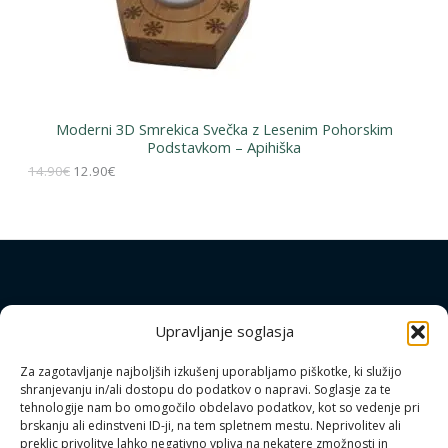
I
V
A
K
Moderni 3D Smrekica Svečka z Lesenim Pohorskim
Podstavkom – Apihiška
C
I
T
14.90
€
12.90
€
I
z
r
v
e
J
i
n
r
u
n
t
I
a
n
c
a
e
c
n
e
Upravljanje soglasja
Download mobilno aplikacijo
a
n
j
a
Za zagotavljanje najboljših izkušenj uporabljamo piškotke, ki služijo
e
j
V pripravi
shranjevanju in/ali dostopu do podatkov o napravi. Soglasje za te
b
e
i
:
tehnologije nam bo omogočilo obdelavo podatkov, kot so vedenje pri
l
1
brskanju ali edinstveni ID-ji, na tem spletnem mestu. Neprivolitev ali
a
2
preklic privolitve lahko negativno vpliva na nekatere zmožnosti in