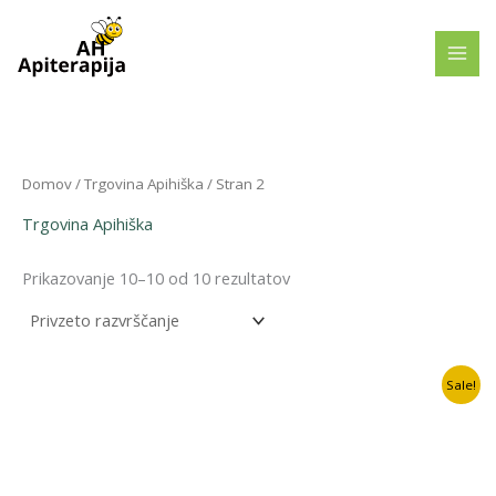
Skip
to
content
Domov
/
Trgovina Apihiška
/ Stran 2
Trgovina Apihiška
Prikazovanje 10–10 od 10 rezultatov
Sale!