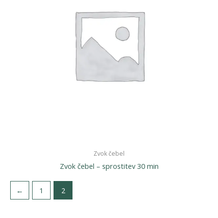
Zvok čebel
Zvok čebel – sprostitev 30 min
←
1
2