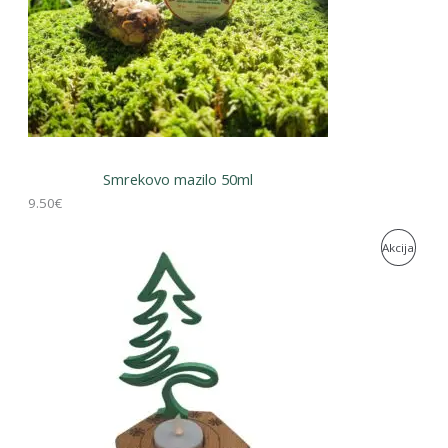
Smrekovo mazilo 50ml
9.50
€
I
Akcija
Z
D
E
L
K