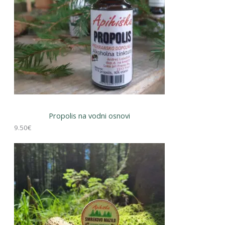
o
e
v
k
Propolis na vodni osnovi
9.50
€